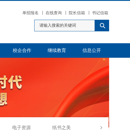
单招报名
丨
在线查询
丨
院长信箱
丨
书记信箱
校企合作
继续教育
信息公开
电子资源
纸书之美
友情链接