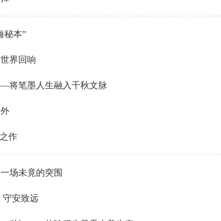
海秘本”
的世界回响
——将笔墨人生融入千秋文脉
山外
”之作
，一场未竟的突围
 守安致远