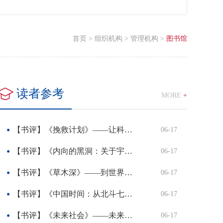
首页
>
组织机构
>
管理机构
>
图书馆
读者参考
MORE
+
【书评】《挽救计划》——让科学与合作照亮未来
06-17
【书评】《内向的黑洞：关于宇宙奥秘的一个终极答案？》——与好奇心共舞，找到属于自己的那颗星
06-17
【书评】《草木深》——到世界的尽头开辟最小的园子
06-17
【书评】《中国时间：从北斗七星到北斗导航》——在时间里感悟中国科技力量
06-17
【书评】《未来社会》——未来，是一种选择
06-17