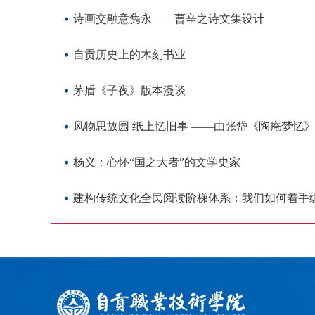
诗画交融意隽永——曹辛之诗文集设计
自贡历史上的木刻书业
茅盾《子夜》版本漫谈
风物思故园 纸上忆旧事 ——由张岱《陶庵梦忆
杨义：心怀“国之大者”的文学史家