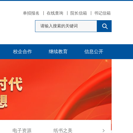
单招报名
丨
在线查询
丨
院长信箱
丨
书记信箱
校企合作
继续教育
信息公开
电子资源
纸书之美
友情链接