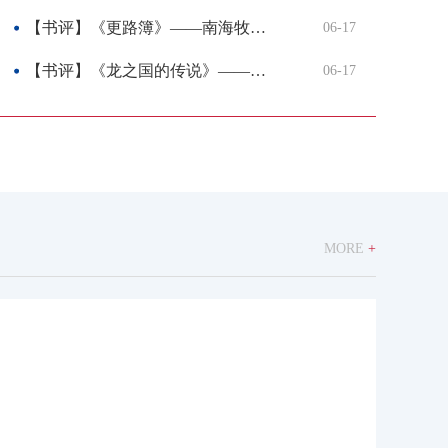
【书评】《更路簿》——南海牧渔者的“航海秘本”
06-17
我国重大基础性学术文化项目《儒藏》“精华编”主体部分完成，整体转入新阶段
【书评】《龙之国的传说》——中国书画的世界回响
06-17
MORE
+