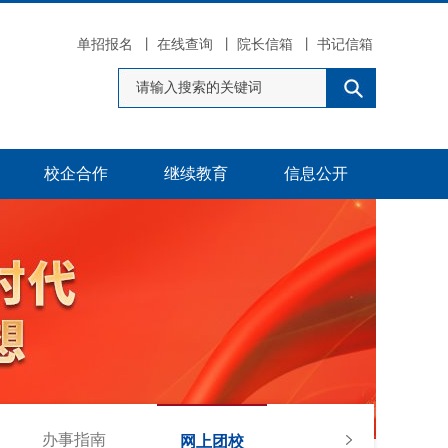
单招报名
丨
在线查询
丨
院长信箱
丨
书记信箱
校企合作
继续教育
信息公开
办事指南
青春榜样
网上团校