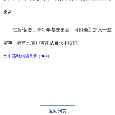
更高。
注意:竞赛目录每年都要更新，可能会新加入一些
赛事，有些比赛也可能从目录中取消。
中国高校竞赛目录（2024）
返回列表