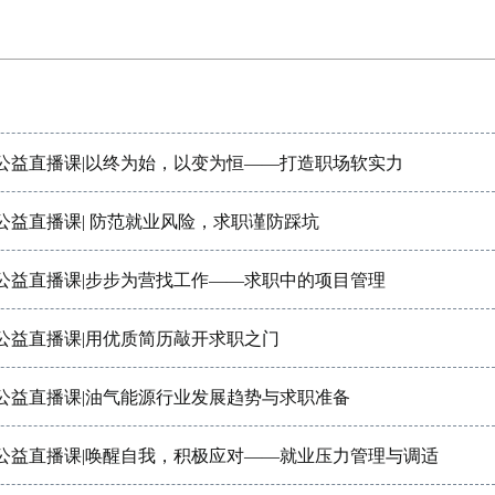
”公益直播课|以终为始，以变为恒——打造职场软实力
公益直播课| 防范就业风险，求职谨防踩坑
”公益直播课|步步为营找工作——求职中的项目管理
”公益直播课|用优质简历敲开求职之门
”公益直播课|油气能源行业发展趋势与求职准备
”公益直播课|唤醒自我，积极应对——就业压力管理与调适