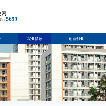
息网
5699
码：
告
就业指导
创新创业