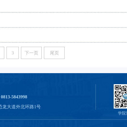
3
下一页
尾页
0813-5843998
恐龙大道外北环路1号
学院