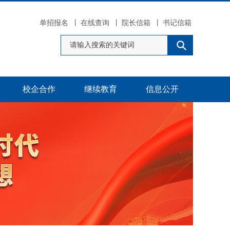
单招报名
丨
在线查询
丨
院长信箱
丨
书记信箱
校企合作
继续教育
信息公开