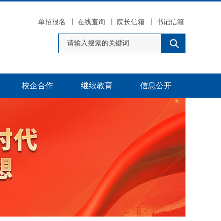
单招报名
丨
在线查询
丨
院长信箱
丨
书记信箱
校企合作
继续教育
信息公开