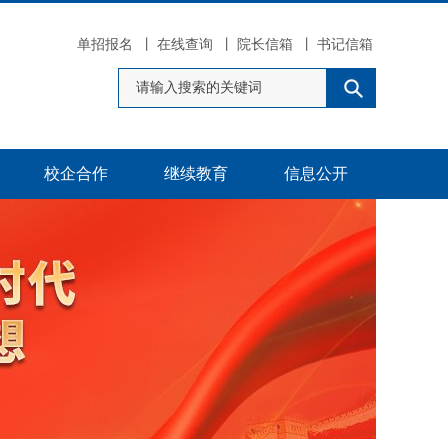
单招报名
丨
在线查询
丨
院长信箱
丨
书记信箱
校企合作
继续教育
信息公开