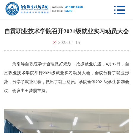

自贡职业技术学院召开2021级就业实习动员大会
2023-04-15
为引导
自职院学子
合理做好规划，抢抓就业机遇，
月
日
，
自
4
1
2
贡职业技术学院
举行
级
就业
实习
动员大会，会议分析了就业形
2021
势，分享了就业经验，做出了就业动员。学院全体
级学生
参加
会
2021
议
。会议由
王梦霞
主持。