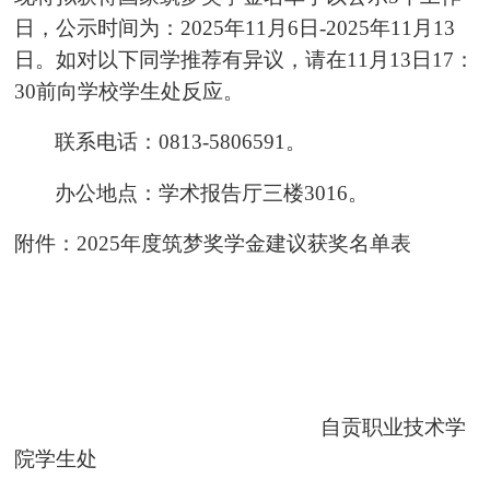
日，公示时间为：
2025
年
11
月
6
日
-2025
年
11
月
13
日。如对以下同学推荐有异议，请在
11
月
13
日
17
：
30
前向学校学生处反应。
联系电话：
0813-5806591
。
办公地点：学术报告厅三楼
3016
。
附件：
2025
年度筑梦奖学金建议获奖名单表
自贡职业技术学
院学生处