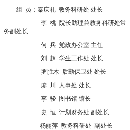
组
员：秦庆礼
教务
科研
处
处长
李
桃
院长
助理兼教务科研处常
务副处长
何
兵
党政办公室
主任
刘
超
学生工作处 处长
罗胜木
后勤保卫处
处长
廖
川
人事处 处长
李
骏
图书馆
馆长
史
恒
计划财务处
副处长
杨丽萍
教务科研处
副处长