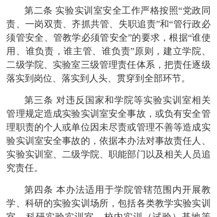
第二条
实验
实训
室安全工作严格按照
“党政同
责、一岗双责、齐抓共管、失职追责”和“管
行政
必
须管安全、管
教学
必须管安全
”的要求，根据“谁使
用、谁负责，谁主管、谁负责”原则，建立
学院
、
二级学院
、实验室三级管理责任体系，把责任逐级
落实到岗位、落实到人头、贯穿到全部环节。
第三条
对违反国家和
学院
等实验
实训
室相关
管理规定造成实验
实训
室安全事故，或负有安全管
理职责的个人或单位因未尽责或管理不善等造成实
验
实训
室安全事故的，依据本办法对事故责任人、
实验
实训
室、二级
学院
、职能部门以及相关人员追
究责任。
第四条
本办法适用于
学院
管辖范围内开展教
学、科研的实验
实训
场所，包括各类教学实验
实训
室、科研实验
实训
室、校内实训（试验）基地等