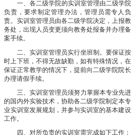
一、
各
二级学院
的实训室
管理
由
二级学院
负责，要求制定
管理
办法
，
管理员需专人负
责。
实训室管理员由各
二级学院决定
，
上报教
务处，出现
人员变更须向
教务处报备并
办理备
案手续。
二、
实训室管理员实行坐班制。要保证按
时上下班，不得无故缺勤，如有特殊情况，在
保证正常教学的情况下，提前向
二级学院院长
办理请假手续。
三、
实训室管理员须努力掌握本
专业
先进
的国内外实验技术，协助
各二级学院
制定本
专
业
实训室发展规划，并参与实训室的基本建设
工作。
四、
对所负责的实训室需完成如下工作：