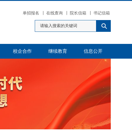
单招报名
丨
在线查询
丨
院长信箱
丨
书记信箱
校企合作
继续教育
信息公开