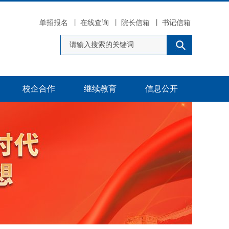
单招报名
丨
在线查询
丨
院长信箱
丨
书记信箱
校企合作
继续教育
信息公开