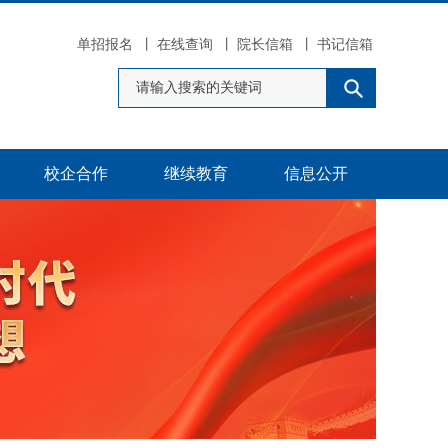
单招报名
丨
在线查询
丨
院长信箱
丨
书记信箱
校企合作
继续教育
信息公开