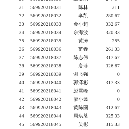
31
569920218031
陈林
311
32
569920218032
李凯
280.67
33
569920218033
金小超
332.67
34
569920218034
余海波
320.33
35
569920218035
黄涛
255
36
569920218036
范垚
261.33
37
569920218037
陈志伟
317.67
38
569920218038
唐珍
326.67
39
569920218039
谢飞强
0
40
569920218040
郭泽彬
317.33
41
569920218041
彭雪峰
0
42
569920218042
廖小鑫
0
43
569920218043
黄陈圆
312.67
44
569920218044
周琪茗
325.33
45
569920218045
吴彬
315.33